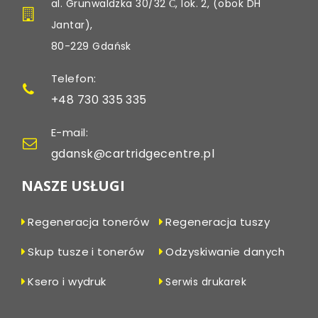
al. Grunwaldzka 30/32 С, lok. 2, (obok DH
Jantar),
80-229 Gdańsk
Telefon:
+48 730 335 335
E-mail:
gdansk@cartridgecentre.pl
NASZE USŁUGI
Regeneracja tonerów
Regeneracja tuszy
Skup tusze i tonerów
Odzyskiwanie danych
Ksero i wydruk
Serwis drukarek