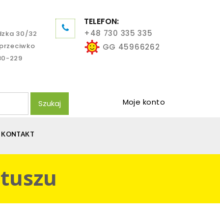
TELEFON:
+48 730 335 335
dzka 30/32
aprzeciwko
GG 45966262
80-229
Moje konto
Szukaj
KONTAKT
 tuszu