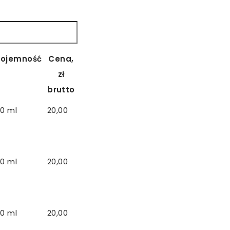
Pojemność
Cena,
zł
brutto
Pojemność
Cena,
0 ml
20,00
zł
brutto
0 ml
20,00
0 ml
20,00