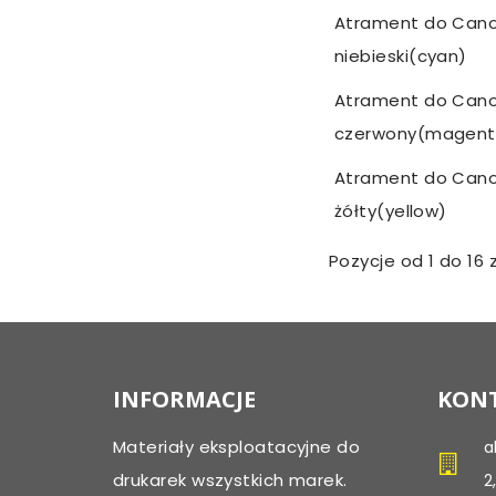
Atrament do Cano
niebieski(cyan)
Atrament do Cano
czerwony(magent
Atrament do Cano
żółty(yellow)
Pozycje od 1 do 16 z
INFORMACJE
KONT
Materiały eksploatacyjne do
a
drukarek wszystkich marek.
2