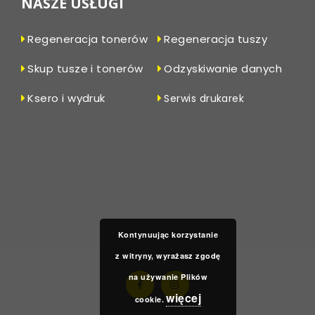
NASZE USŁUGI
Regeneracja tonerów
Regeneracja tuszy
Skup tusze i tonerów
Odzyskiwanie danych
Ksero i wydruk
Serwis drukarek
Kontynuując korzystanie
z witryny, wyrażasz zgodę
na używanie Plików
więcej
cookie.