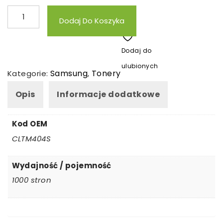
ilość
Dodaj Do Koszyka
Toner
zamienny
Dodaj do
Samsung
ulubionych
C430M
Samsung
Tonery
Kategorie:
,
CLTM404S
Opis
Informacje dodatkowe
Kod OEM
CLTM404S
Wydajność / pojemność
1000 stron