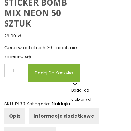
STICKER BOMB
MIX NEON 50
SZTUK
29.00
zł
Cena w ostatnich 30 dniach nie
zmieniła się
ilość
Dodaj Do Koszyka
NAKLEJKI
WODOODPORNE
Dodaj do
STICKER
ulubionych
BOMB
Naklejki
SKU:
P139
Kategoria:
MIX
Opis
Informacje dodatkowe
NEON
50