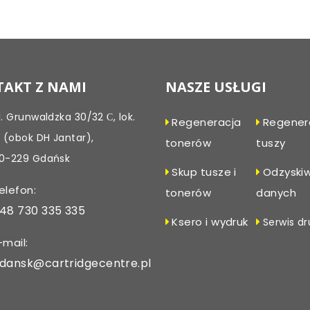
Post
navigation
AKT Z NAMI
NASZE USŁUGI
l. Grunwaldzka 30/32 С, lok.
Regeneracja
Regener
, (obok DH Jantar),
tonerów
tuszy
0-229 Gdańsk
Skup tusze i
Odzyski
elefon:
tonerów
danych
48 730 335 335
Ksero i wydruk
Serwis dr
-mail:
dansk@cartridgecentre.pl