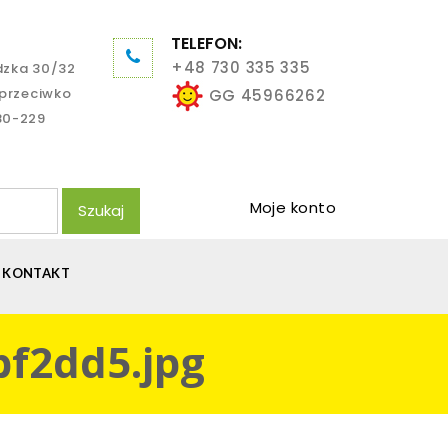
TELEFON:
+48 730 335 335
dzka 30/32
aprzeciwko
GG 45966262
80-229
Moje konto
Szukaj
KONTAKT
f2dd5.jpg