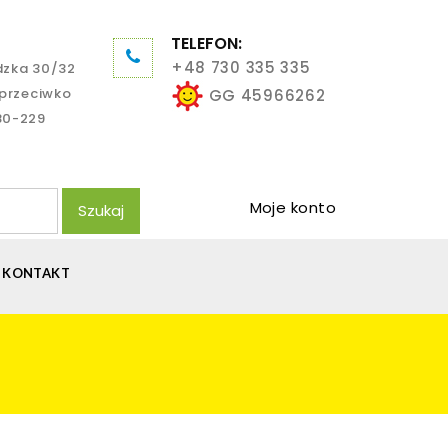
TELEFON:
+48 730 335 335
dzka 30/32
aprzeciwko
GG 45966262
80-229
Moje konto
Szukaj
KONTAKT