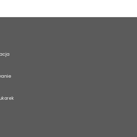
acja
wanie
ukarek