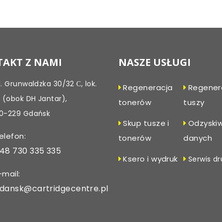
Post
navigation
AKT Z NAMI
NASZE USŁUGI
l. Grunwaldzka 30/32 С, lok.
Regeneracja
Regener
, (obok DH Jantar),
tonerów
tuszy
0-229 Gdańsk
Skup tusze i
Odzyski
elefon:
tonerów
danych
48 730 335 335
Ksero i wydruk
Serwis dr
-mail:
dansk@cartridgecentre.pl