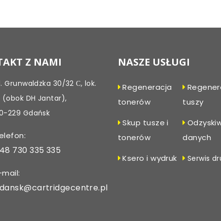
Post
navigation
AKT Z NAMI
NASZE USŁUGI
l. Grunwaldzka 30/32 С, lok.
Regeneracja
Regener
, (obok DH Jantar),
tonerów
tuszy
0-229 Gdańsk
Skup tusze i
Odzyski
elefon:
tonerów
danych
48 730 335 335
Ksero i wydruk
Serwis dr
-mail:
dansk@cartridgecentre.pl