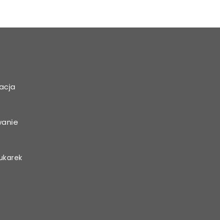
acja
wanie
ukarek