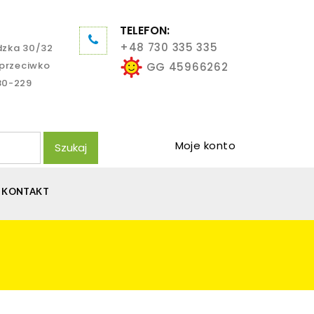
TELEFON:
+48 730 335 335
dzka 30/32
aprzeciwko
GG 45966262
80-229
Moje konto
Szukaj
KONTAKT