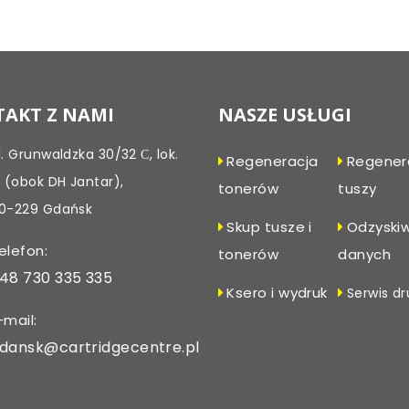
Post
navigation
AKT Z NAMI
NASZE USŁUGI
l. Grunwaldzka 30/32 С, lok.
Regeneracja
Regener
, (obok DH Jantar),
tonerów
tuszy
0-229 Gdańsk
Skup tusze i
Odzyski
elefon:
tonerów
danych
48 730 335 335
Ksero i wydruk
Serwis dr
-mail:
dansk@cartridgecentre.pl