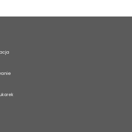
acja
wanie
ukarek