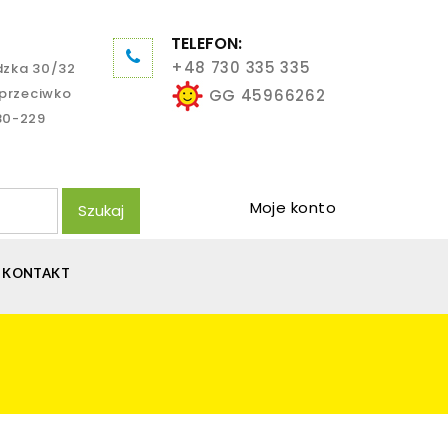
TELEFON:
+48 730 335 335
dzka 30/32
aprzeciwko
GG 45966262
80-229
Moje konto
Szukaj
KONTAKT