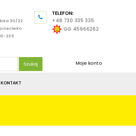
TELEFON:
+48 730 335 335
dzka 30/32
aprzeciwko
GG 45966262
80-229
Moje konto
Szukaj
KONTAKT