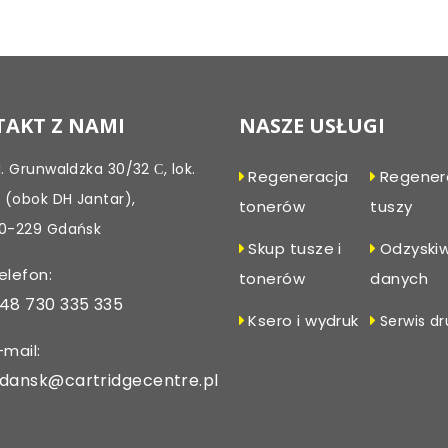
Post
navigation
AKT Z NAMI
NASZE USŁUGI
l. Grunwaldzka 30/32 С, lok.
Regeneracja
Regener
, (obok DH Jantar),
tonerów
tuszy
0-229 Gdańsk
Skup tusze i
Odzyski
elefon:
tonerów
danych
48 730 335 335
Ksero i wydruk
Serwis dr
-mail:
dansk@cartridgecentre.pl