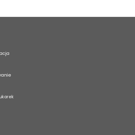
acja
wanie
ukarek