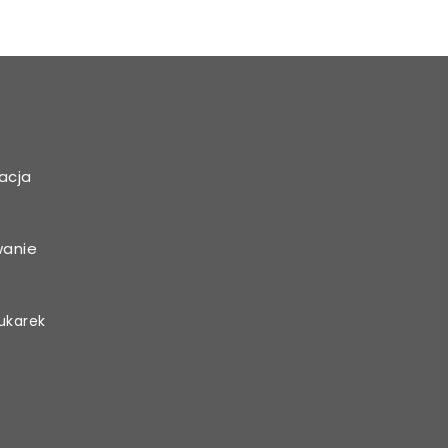
acja
wanie
ukarek