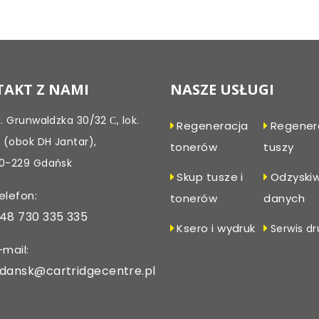
Post
navigation
AKT Z NAMI
NASZE USŁUGI
l. Grunwaldzka 30/32 С, lok.
Regeneracja
Regener
, (obok DH Jantar),
tonerów
tuszy
0-229 Gdańsk
Skup tusze i
Odzyski
elefon:
tonerów
danych
48 730 335 335
Ksero i wydruk
Serwis dr
-mail:
dansk@cartridgecentre.pl