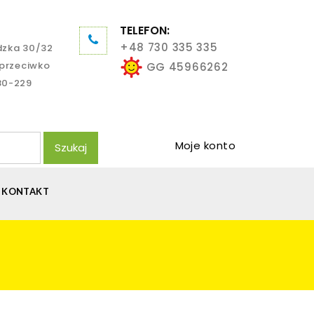
TELEFON:
+48 730 335 335
dzka 30/32
aprzeciwko
GG 45966262
80-229
Moje konto
Szukaj
KONTAKT