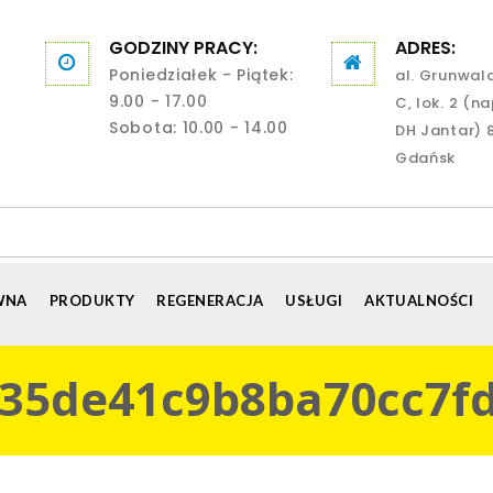
GODZINY PRACY:
ADRES:
Poniedziałek - Piątek:
al. Grunwal
9.00 - 17.00
C, lok. 2 (n
Sobota: 10.00 - 14.00
DH Jantar) 
Gdańsk
WNA
PRODUKTY
REGENERACJA
USŁUGI
AKTUALNOŚCI
35de41c9b8ba70cc7fd