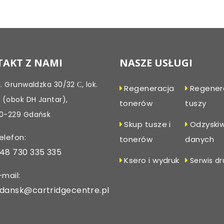
Post
navigation
AKT Z NAMI
NASZE USŁUGI
l. Grunwaldzka 30/32 С, lok.
Regeneracja
Regener
, (obok DH Jantar),
tonerów
tuszy
0-229 Gdańsk
Skup tusze i
Odzyski
elefon:
tonerów
danych
48 730 335 335
Ksero i wydruk
Serwis dr
-mail:
dansk@cartridgecentre.pl