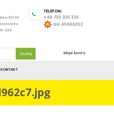
TELEFON:
+48 730 335 335
dzka 30/32
aprzeciwko
GG 45966262
80-229
Moje konto
Szukaj
KONTAKT
962c7.jpg