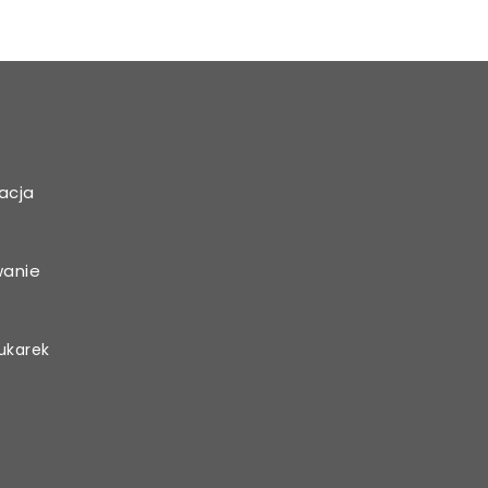
acja
wanie
ukarek