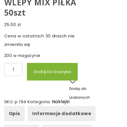
WLEPY MIX PIŁKA
50szt
25.00
zł
Cena w ostatnich 30 dniach nie
zmieniła się
200 w magazynie
ilość
Dodaj Do Koszyka
ZESTAW
NAKLEJKI
Dodaj do
WODOODPORNE
ulubionych
WLEPY
Naklejki
SKU:
p 194
Kategoria:
MIX
Opis
Informacje dodatkowe
PIŁKA
50szt