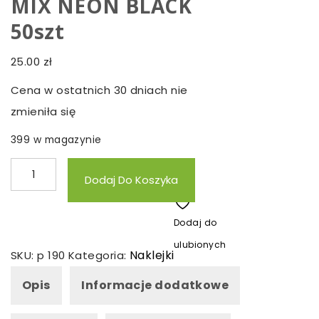
MIX NEON BLACK
50szt
25.00
zł
Cena w ostatnich 30 dniach nie
zmieniła się
399 w magazynie
ilość
Dodaj Do Koszyka
ZESTAW
NAKLEJEK
Dodaj do
WODOODPORNYCH
ulubionych
MIX
Naklejki
SKU:
p 190
Kategoria:
NEON
Opis
Informacje dodatkowe
BLACK
50szt