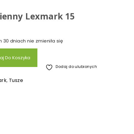
ienny Lexmark 15
 30 dniach nie zmieniła się
aj Do Koszyka
Dodaj do ulubionych
ark
Tusze
,