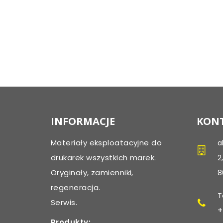
INFORMACJE
KONT
Materiały eksploatacyjne do
a
drukarek wszystkich marek.
2
Oryginały, zamienniki,
8
regeneracja.
T
Serwis.
+
Produkty: