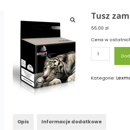
Tusz zam
55.00
zł
Cena w ostatnich
ilość
Dod
Tusz
zamienny
Lexmark
Lexm
Kategorie:
15
Opis
Informacje dodatkowe