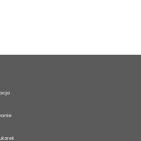
acja
wanie
ukarek