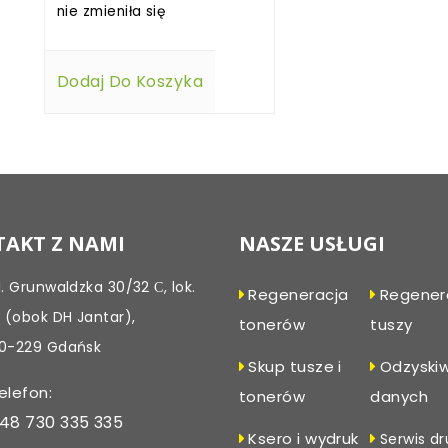
nie zmieniła się
Dodaj Do Koszyka
AKT Z NAMI
NASZE USŁUGI
l. Grunwaldzka 30/32 С, lok.
Regeneracja
Regener
, (obok DH Jantar),
tonerów
tuszy
0-229 Gdańsk
Skup tusze i
Odzyski
elefon:
tonerów
danych
48 730 335 335
Ksero i wydruk
Serwis dr