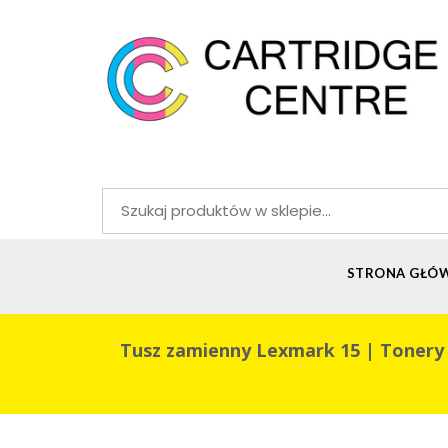
Szukaj:
STRONA GŁÓ
Tusz zamienny Lexmark 15 | Tonery i