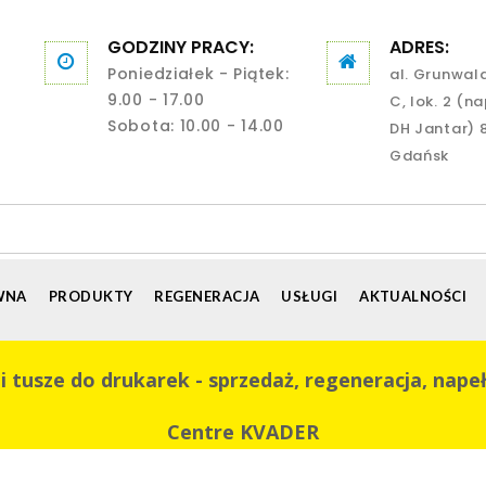
GODZINY PRACY:
ADRES:
Poniedziałek - Piątek:
al. Grunwal
9.00 - 17.00
C, lok. 2 (n
Sobota: 10.00 - 14.00
DH Jantar) 
Gdańsk
WNA
PRODUKTY
REGENERACJA
USŁUGI
AKTUALNOŚCI
 tusze do drukarek - sprzedaż, regeneracja, napeł
Centre KVADER