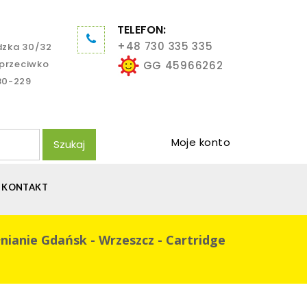
TELEFON:
+48 730 335 335
dzka 30/32
aprzeciwko
GG 45966262
80-229
Moje konto
Szukaj
KONTAKT
nianie Gdańsk - Wrzeszcz - Cartridge