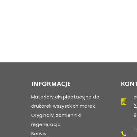
INFORMACJE
KONT
Materiały eksploatacyjne do
a
drukarek wszystkich marek.
2
Oryginały, zamienniki,
8
regeneracja.
T
Serwis.