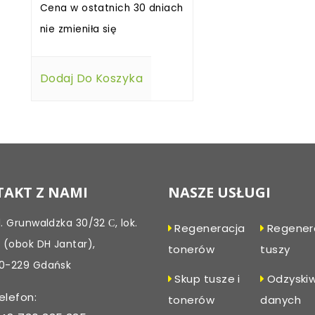
Cena w ostatnich 30 dniach
nie zmieniła się
Dodaj Do Koszyka
AKT Z NAMI
NASZE USŁUGI
l. Grunwaldzka 30/32 С, lok.
Regeneracja
Regener
, (obok DH Jantar),
tonerów
tuszy
0-229 Gdańsk
Skup tusze i
Odzyski
elefon:
tonerów
danych