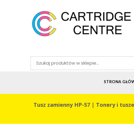
Szukaj:
STRONA GŁÓ
Tusz zamienny HP-57 | Tonery i tusze