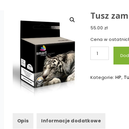
Tusz zam
55.00
zł
Cena w ostatnich
ilość
Dod
Tusz
zamienny
HP-
HP
T
Kategorie:
,
57
Opis
Informacje dodatkowe