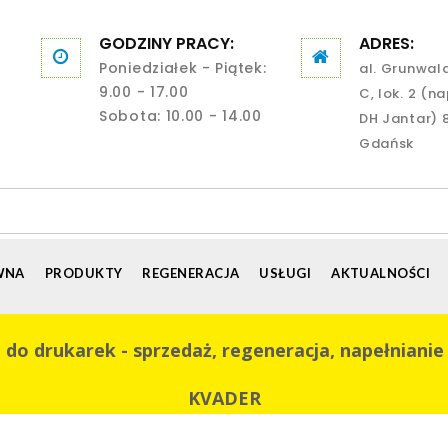
GODZINY PRACY:
ADRES:
Poniedziałek - Piątek:
al. Grunwal
9.00 - 17.00
C, lok. 2 (n
Sobota: 10.00 - 14.00
DH Jantar) 
Gdańsk
WNA
PRODUKTY
REGENERACJA
USŁUGI
AKTUALNOŚCI
 do drukarek - sprzedaż, regeneracja, napełnianie
KVADER