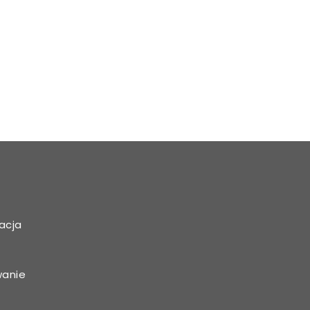
acja
wanie