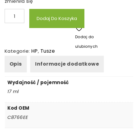
zmieniła się
ilość
Dodaj Do Koszyka
Tusz
zamienny
Dodaj do
HP
ulubionych
343
HP
Tusze
Kategorie:
,
Opis
Informacje dodatkowe
Wydajność / pojemność
17 ml
Kod OEM
C8766EE