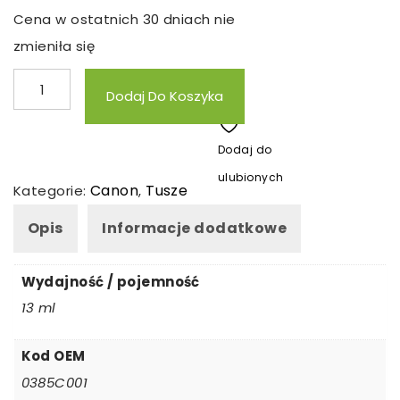
Cena w ostatnich 30 dniach nie
zmieniła się
ilość
Dodaj Do Koszyka
Tusz
zamienny
Dodaj do
Canon
ulubionych
CLI571B
Canon
Tusze
Kategorie:
,
Opis
Informacje dodatkowe
Wydajność / pojemność
13 ml
Kod OEM
0385C001