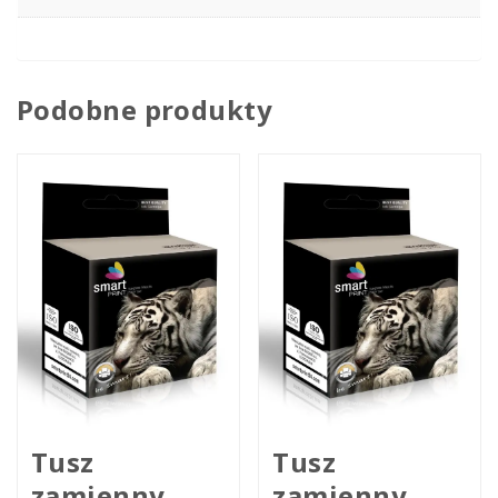
Podobne produkty
Tusz
Tusz
zamienny
zamienny