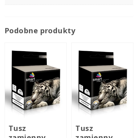
Podobne produkty
Tusz
Tusz
zamienny
zamienny