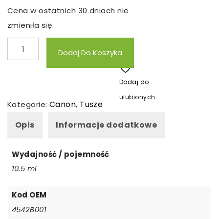
Cena w ostatnich 30 dniach nie
zmieniła się
ilość
Dodaj Do Koszyka
Tusz
zamienny
Dodaj do
Canon
ulubionych
CLI526M
Canon
Tusze
Kategorie:
,
Opis
Informacje dodatkowe
Wydajność / pojemność
10.5 ml
Kod OEM
4542B001