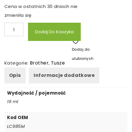
Cena w ostatnich 30 dniach nie
zmieniła się
ilość
Dodaj Do Koszyka
Tusz
zamienny
Dodaj do
Brother
ulubionych
LC985M
Brother
Tusze
Kategorie:
,
Opis
Informacje dodatkowe
Wydajność / pojemność
19 ml
Kod OEM
LC985M