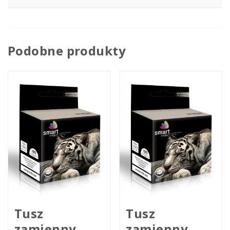
Podobne produkty
Tusz
Tusz
zamienny
zamienny