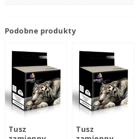
Podobne produkty
Tusz
Tusz
zamienny
zamienny