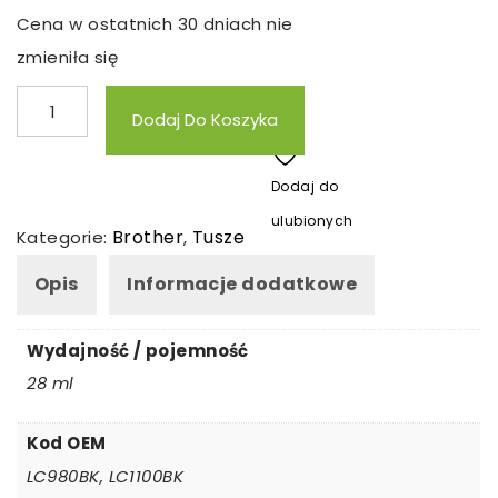
Cena w ostatnich 30 dniach nie
zmieniła się
ilość
Dodaj Do Koszyka
Tusz
zamienny
Dodaj do
Brother
ulubionych
LC980B
Brother
Tusze
Kategorie:
,
Opis
Informacje dodatkowe
Wydajność / pojemność
28 ml
Kod OEM
LC980BK, LC1100BK