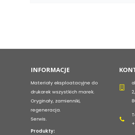
INFORMACJE
KONT
Materiały eksploatacyjne do
a
drukarek wszystkich marek.
2
Oryginały, zamienniki,
8
regeneracja.
T
Serwis.
+
Produkty: