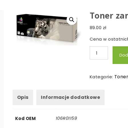
Toner za
89.00
zł
Cena w ostatnich
ilość
Dod
Toner
zamienny
Xerox
Tone
Kategorie:
3117
Opis
Informacje dodatkowe
106R01159
Kod OEM