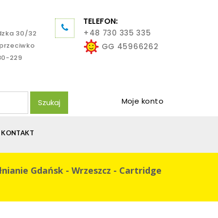
TELEFON:
+48 730 335 335
dzka 30/32
aprzeciwko
GG 45966262
80-229
Moje konto
Szukaj
KONTAKT
łnianie Gdańsk - Wrzeszcz - Cartridge