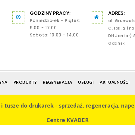
GODZINY PRACY:
ADRES:
Poniedziałek - Piątek:
al. Grunwal
9.00 - 17.00
C, lok. 2 (n
Sobota: 10.00 - 14.00
DH Jantar) 
Gdańsk
WNA
PRODUKTY
REGENERACJA
USŁUGI
AKTUALNOŚCI
 tusze do drukarek - sprzedaż, regeneracja, nape
Centre KVADER