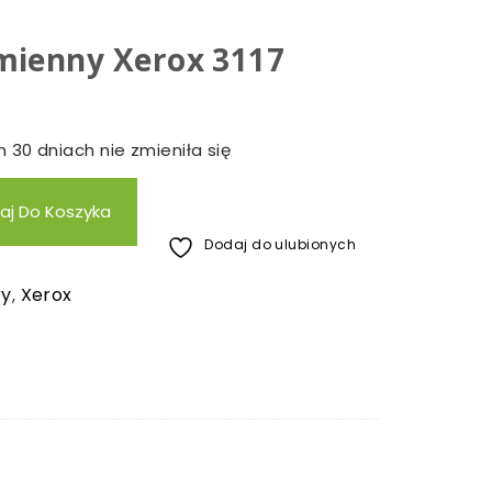
mienny Xerox 3117
 30 dniach nie zmieniła się
aj Do Koszyka
Dodaj do ulubionych
ry
Xerox
,