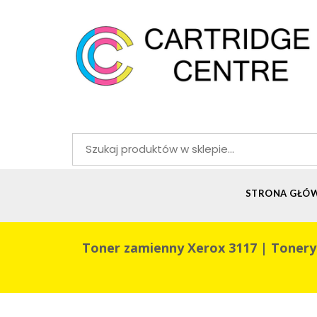
Szukaj:
STRONA GŁÓ
Toner zamienny Xerox 3117 | Tonery i