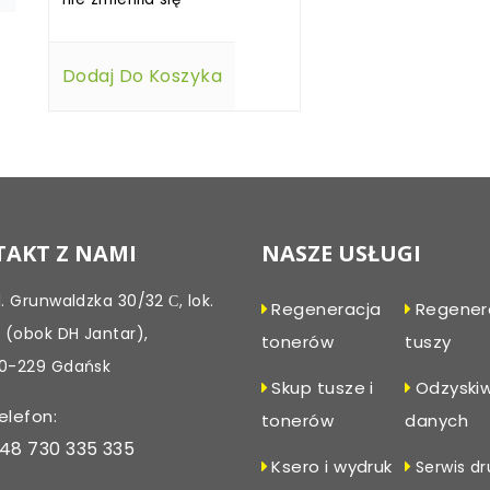
Dodaj Do Koszyka
AKT Z NAMI
NASZE USŁUGI
l. Grunwaldzka 30/32 С, lok.
Regeneracja
Regener
, (obok DH Jantar),
tonerów
tuszy
0-229 Gdańsk
Skup tusze i
Odzyski
elefon:
tonerów
danych
48 730 335 335
Ksero i wydruk
Serwis dr