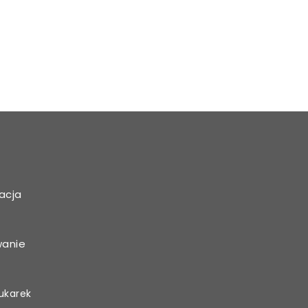
acja
wanie
ukarek