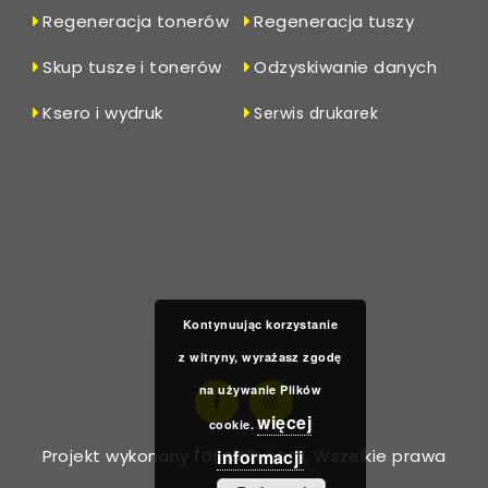
Regeneracja tonerów
Regeneracja tuszy
Skup tusze i tonerów
Odzyskiwanie danych
Ksero i wydruk
Serwis drukarek
Kontynuując korzystanie
z witryny, wyrażasz zgodę
na używanie Plików
więcej
cookie.
foralab.com
informacji
Projekt wykonany
, Wszelkie prawa