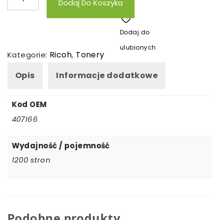
Dodaj Do Koszyka
Toner
zamienny
Dodaj do
Ricoh
ulubionych
SP100/SP112
Ricoh
Tonery
Kategorie:
,
Opis
Informacje dodatkowe
Kod OEM
407166
Wydajność / pojemność
1200 stron
Podobne produkty