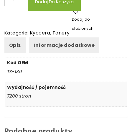
Dodaj Do Koszyka
Toner
zamienny
Dodaj do
Kyocera
ulubionych
TK130
Kyocera
Tonery
Kategorie:
,
Opis
Informacje dodatkowe
Kod OEM
TK-130
Wydajność / pojemność
7200 stron
Podobne produkty