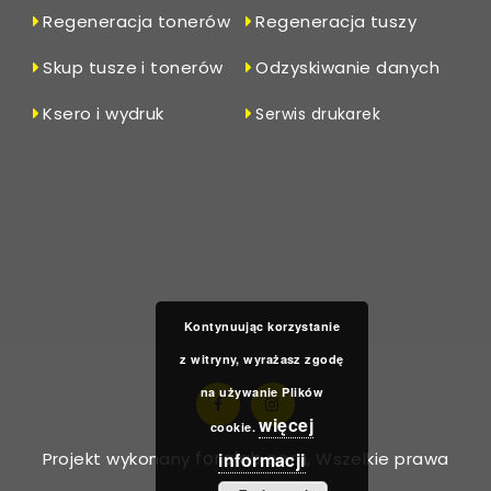
Regeneracja tonerów
Regeneracja tuszy
Skup tusze i tonerów
Odzyskiwanie danych
Ksero i wydruk
Serwis drukarek
Kontynuując korzystanie
z witryny, wyrażasz zgodę
na używanie Plików
więcej
cookie.
foralab.com
informacji
Projekt wykonany
, Wszelkie prawa