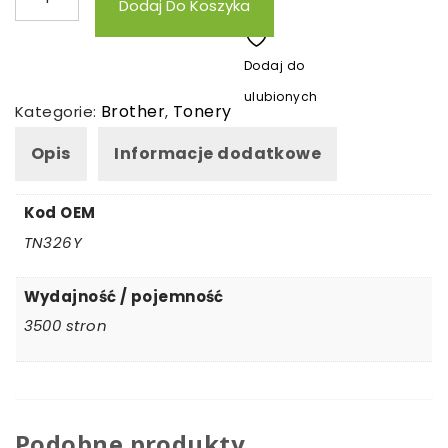
Dodaj Do Koszyka
Toner
zamienny
Dodaj do
Brother
ulubionych
TN326Y
Brother
Tonery
Kategorie:
,
Opis
Informacje dodatkowe
Kod OEM
TN326Y
Wydajność / pojemność
3500 stron
Podobne produkty