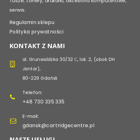
Tusze, tonery, drukarki, akcesoria komputerowe,
serwis.
Regulamin sklepu
Polityka prywatności
KONTAKT Z NAMI
al. Grunwaldzka 30/32 С, lok. 2, (obok DH
Jantar),
80-229 Gdańsk
Telefon:
+48 730 335 335
E-mail:
gdansk@cartridgecentre.pl
NASZE USŁUGI