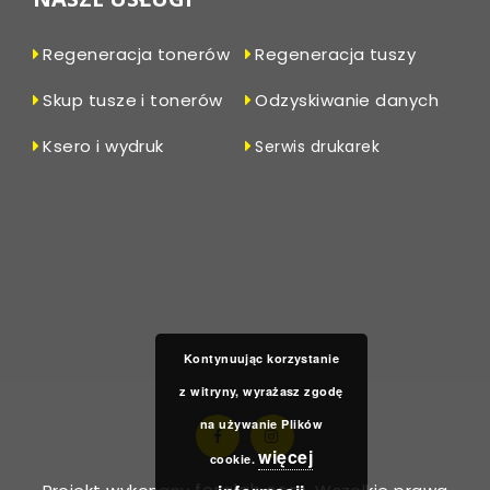
Regeneracja tonerów
Regeneracja tuszy
Skup tusze i tonerów
Odzyskiwanie danych
Ksero i wydruk
Serwis drukarek
Kontynuując korzystanie
z witryny, wyrażasz zgodę
na używanie Plików
więcej
cookie.