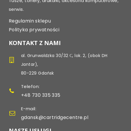
Tusze, tonery, drukarki, akcesoria komputerowe,
serwis.
Regulamin sklepu
Polityka prywatności
KONTAKT Z NAMI
al. Grunwaldzka 30/32 С, lok. 2, (obok DH
Jantar),
80-229 Gdańsk
Telefon:
+48 730 335 335
E-mail:
gdansk@cartridgecentre.pl
NASZE USŁUGI