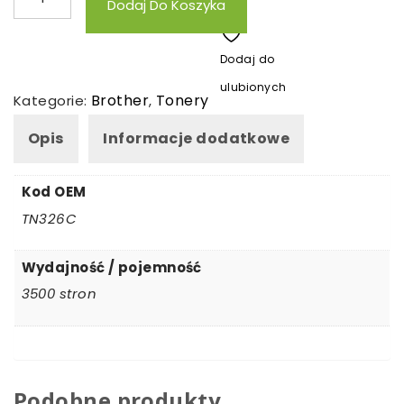
Dodaj Do Koszyka
Toner
zamienny
Dodaj do
Brother
ulubionych
TN326C
Brother
Tonery
Kategorie:
,
Opis
Informacje dodatkowe
Kod OEM
TN326C
Wydajność / pojemność
3500 stron
Podobne produkty