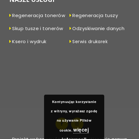
Regeneracja tonerów
Regeneracja tuszy
Skup tusze i tonerów
Odzyskiwanie danych
Ksero i wydruk
Serwis drukarek
Kontynuując korzystanie
z witryny, wyrażasz zgodę
na używanie Plików
więcej
cookie.