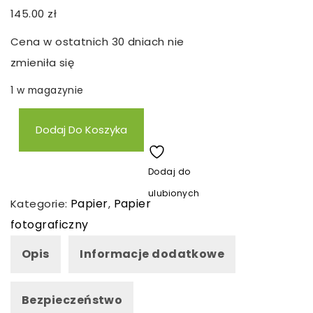
145.00
zł
Cena w ostatnich 30 dniach nie
zmieniła się
1 w magazynie
ilość
Dodaj Do Koszyka
LOMOND
PAPIER
Dodaj do
FOTOGRAFICZNY
ulubionych
A3
Papier
Papier
Kategorie:
,
BŁYSZCZĄCY
fotograficzny
200g,
Opis
Informacje dodatkowe
50szt
Bezpieczeństwo