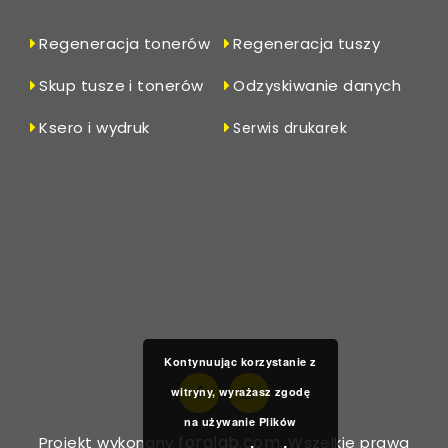
Regeneracja tonerów
Regeneracja tuszy
Skup tusze i tonerów
Odzyskiwanie danych
Ksero i wydruk
Serwis drukarek
Kontynuując korzystanie z
witryny, wyrażasz zgodę
na używanie Plików
foralab.com
Projekt wykonany
, Wszelkie prawa