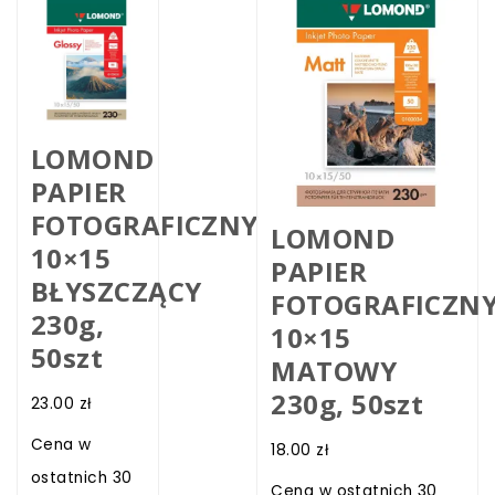
LOMOND
PAPIER
FOTOGRAFICZNY
LOMOND
10×15
PAPIER
BŁYSZCZĄCY
FOTOGRAFICZN
230g,
10×15
50szt
MATOWY
230g, 50szt
23.00
zł
Cena w
18.00
zł
ostatnich 30
Cena w ostatnich 30