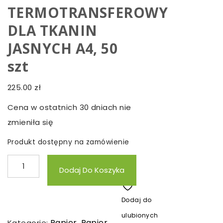
TERMOTRANSFEROWY
DLA TKANIN
JASNYCH A4, 50
szt
225.00
zł
Cena w ostatnich 30 dniach nie
zmieniła się
Produkt dostępny na zamówienie
ilość
Dodaj Do Koszyka
LOMOND
NAPRASOWANKA,
Dodaj do
PAPIER
ulubionych
TERMOTRANSFEROWY
Papier
Papier
Kategorie:
,