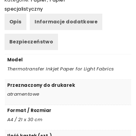
DLA
specjalistyczny
TKANIN
Opis
Informacje dodatkowe
JASNYCH
A4,
Bezpieczeństwo
50
szt
Model
Thermotransfer Inkjet Paper for Light Fabrics
Przeznaczony do drukarek
atramentowe
Format / Rozmiar
A4 / 21 x 30 cm
Ilość kartek (szt.)