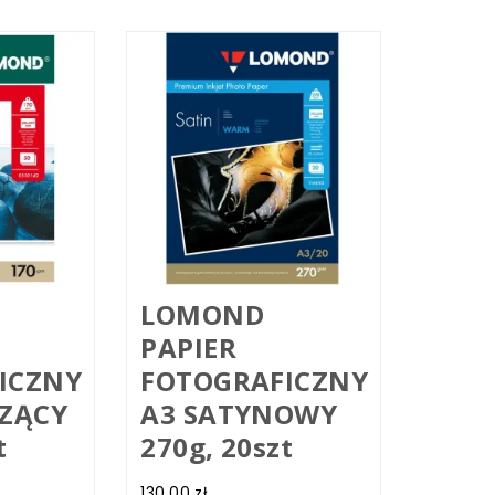
LOMOND
PAPIER
ICZNY
FOTOGRAFICZNY
CZĄCY
A3 SATYNOWY
t
270g, 20szt
130.00
zł