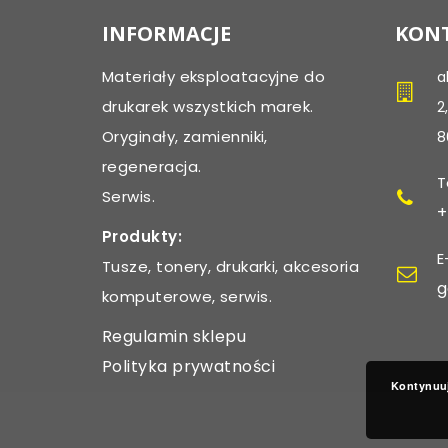
INFORMACJE
KONT
Materiały eksploatacyjne do
a
drukarek wszystkich marek.
2
Oryginały, zamienniki,
8
regeneracja.
T
Serwis.
+
Produkty:
E
Tusze, tonery, drukarki, akcesoria
g
komputerowe, serwis.
Regulamin sklepu
Polityka prywatności
Kontynuuj