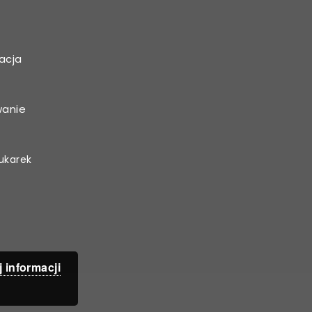
acja
wanie
ukarek
j informacji