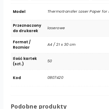
Thermotransfer Laser Paper for 
Model
Przeznaczony
laserowe
do drukarek
Format /
A4 / 21 x 30 cm
Rozmiar
Ilość kartek
50
(szt.)
0807420
Kod
Podobne produkty