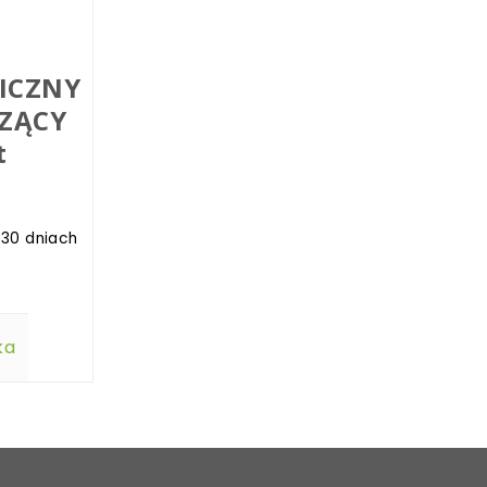
ICZNY
CZĄCY
t
 30 dniach
ka