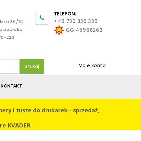
TELEFON:
+48 730 335 335
dzka 30/32
aprzeciwko
GG 45966262
80-229
Moje konto
Szukaj
KONTAKT
 i tusze do drukarek - sprzedaż,
ntre KVADER