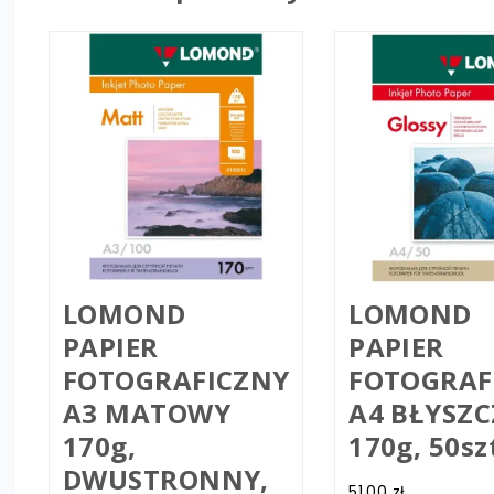
LOMOND
LOMOND
PAPIER
PAPIER
FOTOGRAFICZNY
FOTOGRAF
A3 MATOWY
A4 BŁYSZ
170g,
170g, 50sz
DWUSTRONNY,
51.00
zł