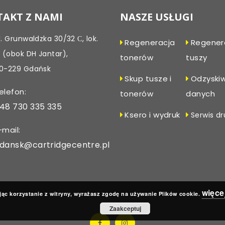
AKT Z NAMI
NASZE USŁUGI
l. Grunwaldzka 30/32 С, lok.
Regeneracja
Regener
, (obok DH Jantar),
tonerów
tuszy
0-229 Gdańsk
Skup tusze i
Odzyski
elefon:
tonerów
danych
48 730 335 335
Ksero i wydruk
Serwis dr
-mail:
dansk@cartridgecentre.pl
więce
ąc korzystanie z witryny, wyrażasz zgodę na używanie Plików cookie.
Zaakceptuj