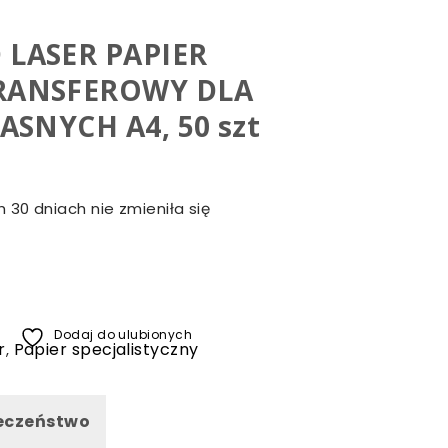
LASER PAPIER
RANSFEROWY DLA
ASNYCH A4, 50 szt
 30 dniach nie zmieniła się
Dodaj do ulubionych
r
Papier specjalistyczny
,
eczeństwo