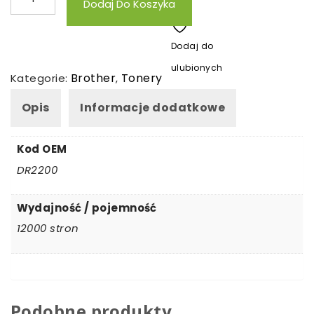
Dodaj Do Koszyka
Bęben
zamienny
Dodaj do
Brother
ulubionych
DR2200
Brother
Tonery
Kategorie:
,
Opis
Informacje dodatkowe
Kod OEM
DR2200
Wydajność / pojemność
12000 stron
Podobne produkty