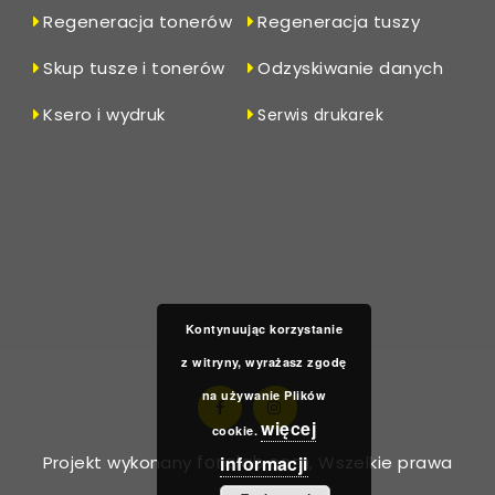
Regeneracja tonerów
Regeneracja tuszy
Skup tusze i tonerów
Odzyskiwanie danych
Ksero i wydruk
Serwis drukarek
Kontynuując korzystanie
z witryny, wyrażasz zgodę
na używanie Plików
więcej
cookie.
foralab.com
informacji
Projekt wykonany
, Wszelkie prawa