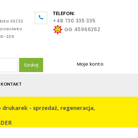
TELEFON:
+48 730 335 335
dzka 30/32
aprzeciwko
GG 45966262
80-229
Moje konto
Szukaj
KONTAKT
ukarek - sprzedaż, regeneracja,
ADER