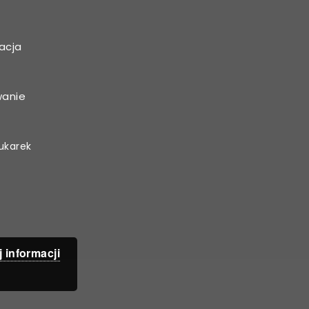
acja
wanie
ukarek
j informacji