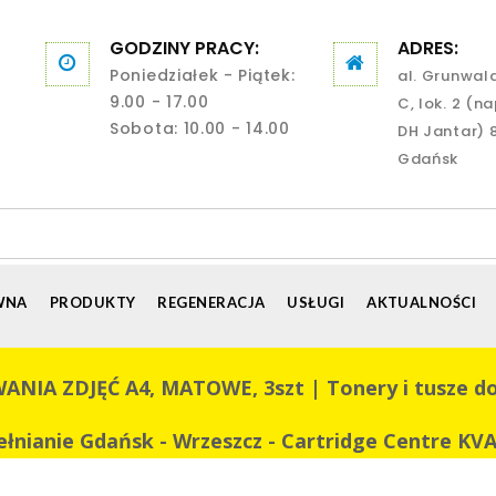
GODZINY PRACY:
ADRES:
Poniedziałek - Piątek:
al. Grunwal
9.00 - 17.00
C, lok. 2 (n
Sobota: 10.00 - 14.00
DH Jantar) 
Gdańsk
WNA
PRODUKTY
REGENERACJA
USŁUGI
AKTUALNOŚCI
ZDJĘĆ A4, MATOWE, 3szt | Tonery i tusze do dr
ełnianie Gdańsk - Wrzeszcz - Cartridge Centre KV