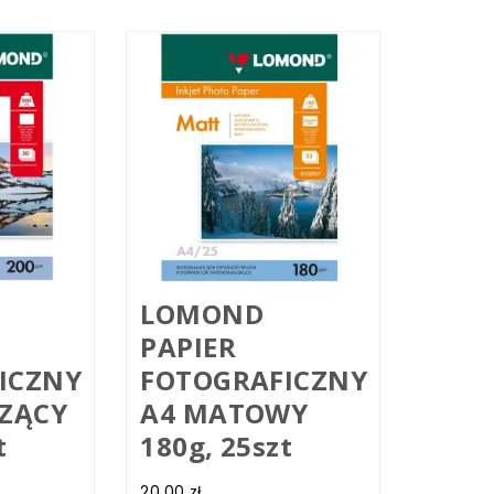
LOMOND
PAPIER
ICZNY
FOTOGRAFICZNY
CZĄCY
A4 MATOWY
t
180g, 25szt
20.00
zł