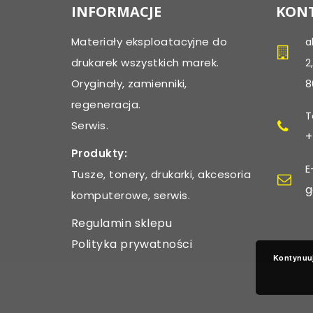
INFORMACJE
KONT
Materiały eksploatacyjne do
a
drukarek wszystkich marek.
2
Oryginały, zamienniki,
8
regeneracja.
T
Serwis.
+
Produkty:
E
Tusze, tonery, drukarki, akcesoria
g
komputerowe, serwis.
Regulamin sklepu
Polityka prywatności
Kontynuuj