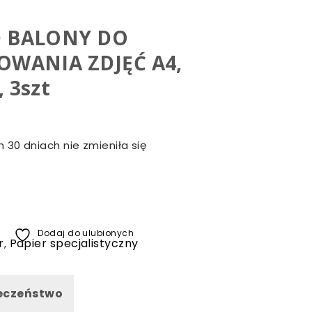
 BALONY DO
WANIA ZDJĘĆ A4,
 3szt
 30 dniach nie zmieniła się
Dodaj do ulubionych
r
Papier specjalistyczny
,
eczeństwo