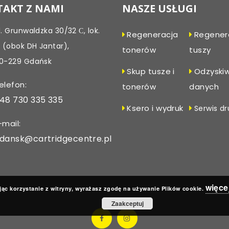
AKT Z NAMI
NASZE USŁUGI
l. Grunwaldzka 30/32 С, lok.
Regeneracja
Regener
, (obok DH Jantar),
tonerów
tuszy
0-229 Gdańsk
Skup tusze i
Odzyski
elefon:
tonerów
danych
48 730 335 335
Ksero i wydruk
Serwis dr
-mail:
dansk@cartridgecentre.pl
więce
ąc korzystanie z witryny, wyrażasz zgodę na używanie Plików cookie.
Zaakceptuj