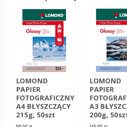
LOMOND
LOMOND
PAPIER
PAPIER
FOTOGRAFICZNY
FOTOGRAF
A4 BŁYSZCZĄCY
A3 BŁYSZ
215g, 50szt
200g, 50sz
58.00
zł
145.00
zł