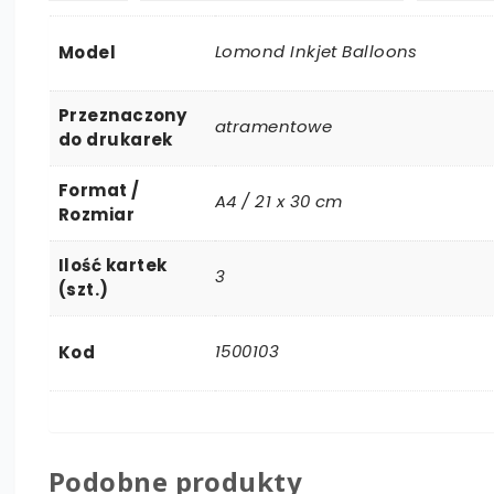
Lomond Inkjet Balloons
Model
Przeznaczony
atramentowe
do drukarek
Format /
A4 / 21 x 30 cm
Rozmiar
Ilość kartek
3
(szt.)
1500103
Kod
Podobne produkty