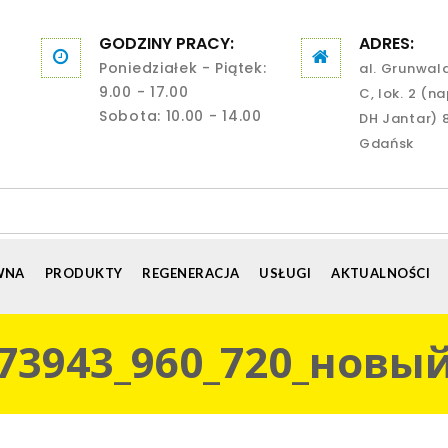
GODZINY PRACY:
ADRES:
Poniedziałek - Piątek:
al. Grunwal
9.00 - 17.00
C, lok. 2 (n
Sobota: 10.00 - 14.00
DH Jantar) 
Gdańsk
WNA
PRODUKTY
REGENERACJA
USŁUGI
AKTUALNOŚCI
173943_960_720_новы