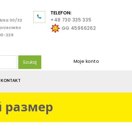
TELEFON:
+48 730 335 335
dzka 30/32
aprzeciwko
GG 45966262
80-229
Moje konto
Szukaj
KONTAKT
й размер