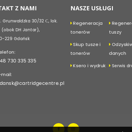
AKT Z NAMI
NASZE USŁUGI
l. Grunwaldzka 30/32 С, lok.
Regeneracja
Regener
, (obok DH Jantar),
tonerów
tuszy
0-229 Gdańsk
Skup tusze i
Odzyski
elefon:
tonerów
danych
48 730 335 335
Ksero i wydruk
Serwis dr
-mail:
dansk@cartridgecentre.pl