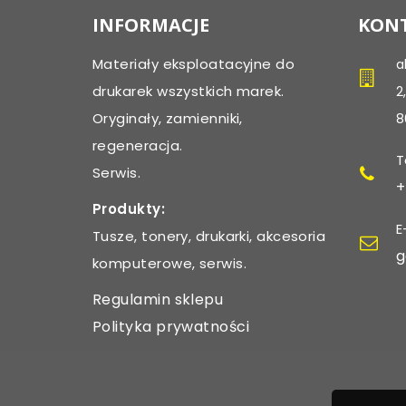
INFORMACJE
KONT
Materiały eksploatacyjne do
a
drukarek wszystkich marek.
2
Oryginały, zamienniki,
8
regeneracja.
T
Serwis.
+
Produkty:
E
Tusze, tonery, drukarki, akcesoria
g
komputerowe, serwis.
Regulamin sklepu
Polityka prywatności